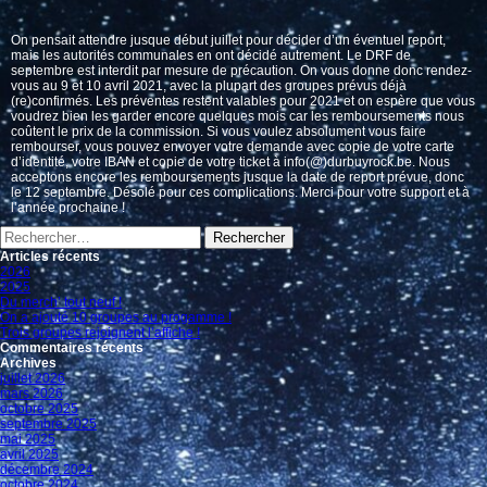
On pensait attendre jusque début juillet pour décider d’un éventuel report,
mais les autorités communales en ont décidé autrement. Le DRF de
septembre est interdit par mesure de précaution. On vous donne donc rendez-
vous au 9 et 10 avril 2021, avec la plupart des groupes prévus déjà
(re)confirmés. Les préventes restent valables pour 2021 et on espère que vous
voudrez bien les garder encore quelques mois car les remboursements nous
coûtent le prix de la commission. Si vous voulez absolument vous faire
rembourser, vous pouvez envoyer votre demande avec copie de votre carte
d’identité, votre IBAN et copie de votre ticket à info(@)durbuyrock.be. Nous
acceptons encore les remboursements jusque la date de report prévue, donc
le 12 septembre. Désolé pour ces complications. Merci pour votre support et à
l’année prochaine !
Rechercher :
Articles récents
2026
2025
Du merch’ tout neuf !
On a ajouté 10 groupes au progamme !
Trois groupes rejoignent l’affiche !
Commentaires récents
Archives
juillet 2026
mars 2026
octobre 2025
septembre 2025
mai 2025
avril 2025
décembre 2024
octobre 2024