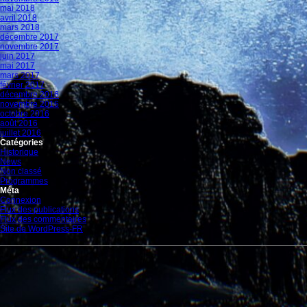
mai 2018
avril 2018
mars 2018
décembre 2017
novembre 2017
juin 2017
mai 2017
mars 2017
février 2017
décembre 2016
novembre 2016
octobre 2016
août 2016
juillet 2016
Catégories
Historique
News
Non classé
Programmes
Méta
Connexion
Flux des publications
Flux des commentaires
Site de WordPress-FR