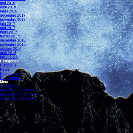
mai 2018
avril 2018
mars 2018
décembre 2017
novembre 2017
juin 2017
mai 2017
mars 2017
février 2017
décembre 2016
novembre 2016
octobre 2016
août 2016
juillet 2016
Catégories
Historique
News
Non classé
Programmes
Méta
Connexion
Flux des publications
Flux des commentaires
Site de WordPress-FR