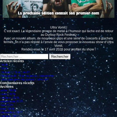
Ultra Vomit !
C’est exact. Le légendaire groupe de metal à l’humour qui tache est de retour
au Durbuy Rock Festival.
Avec un nouvel album, de nouveaux clips et une série de concerts à guichets
fermés, on n’a pas résisté à l’envie de vous proposer le nouveau show d’Ultra
Vomit.
Rendez-vous le 17 avril 2026 pour profiter du show !
Rechercher :
Articles récents
2026
2025
Du merch’ tout neuf !
On a ajouté 10 groupes au progamme !
Trois groupes rejoignent l’affiche !
Commentaires récents
Archives
juillet 2026
mars 2026
octobre 2025
septembre 2025
mai 2025
avril 2025
décembre 2024
octobre 2024