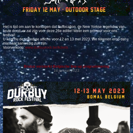
Het is tijd om aan te kondigen dat Suffocation, de New Yorkse legendes van
brute dood, er zal zijn voor deze 26e editie! Weer een primeur voor ons
festival!
U kent nu de volledige affiche voor 12 en 13 mei 2023. We rekenen erop dat u
massaal aanwezig zult zijn.
Voorverkoop:
www.durbuyrock.be/tickets
Brutus versterkt Belgische line-up programmering
16 januari 2023