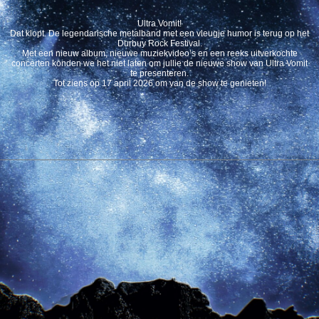
Ultra Vomit!
Dat klopt. De legendarische metalband met een vleugje humor is terug op het
Durbuy Rock Festival.
Met een nieuw album, nieuwe muziekvideo’s en een reeks uitverkochte
concerten konden we het niet laten om jullie de nieuwe show van Ultra Vomit
te presenteren.
Tot ziens op 17 april 2026 om van de show te genieten!