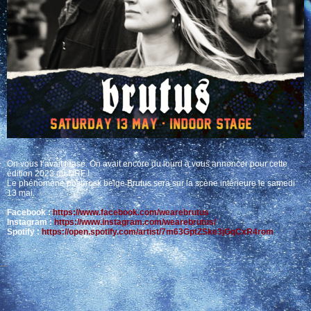
On vous l’avait teasé. On avait encore du lourd à vous annoncer pour cette
édition 2023 du DRF !
Le phénomène post-rock belge Brutus sera sur la scène intérieure le samedi
13 mai.
Facebook :
https://www.facebook.com/wearebrutus
Instagram :
https://www.instagram.com/wearebrutus/
Spotify :
https://open.spotify.com/artist/7m63GptZSke3jGqCxR4rom