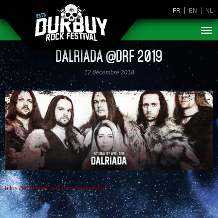
FR
EN
NL
DALRIADA @DRF 2019
12 décembre 2018
https://www.facebook.com/Dalriadahu/