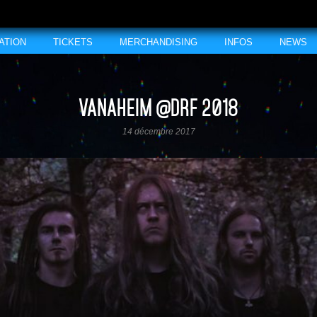
ATION
TICKETS
MERCHANDISING
INFOS
NEWS
VANAHEIM @DRF 2018
14 décembre 2017