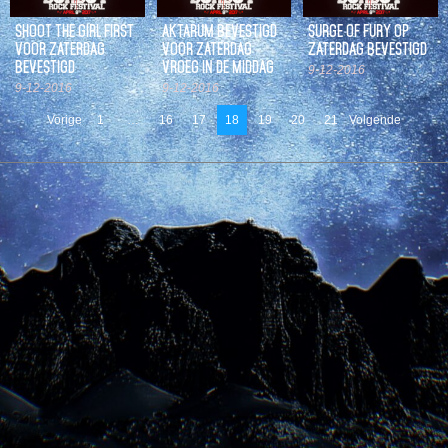
SHOOT THE GIRL FIRST
AKTARUM BEVESTIGD
SURGE OF FURY OP
VOOR ZATERDAG
VOOR ZATERDAG
ZATERDAG BEVESTIGD
BEVESTIGD
VROEG IN DE MIDDAG
9-12-2016
9-12-2016
9-12-2016
Vorige
1
…
16
17
18
19
20
21
Volgende