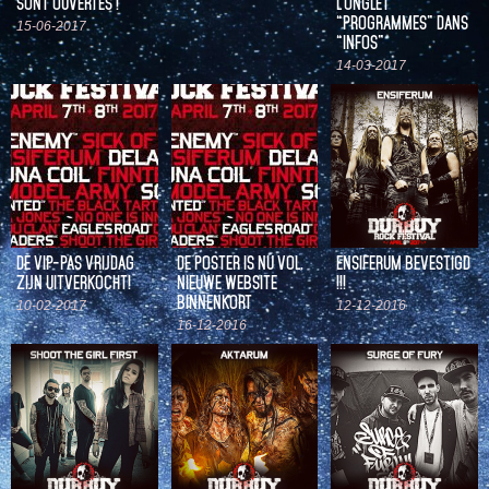
SONT OUVERTES !
L’ONGLET
“PROGRAMMES” DANS
15-06-2017
“INFOS”
14-03-2017
DE VIP-PAS VRIJDAG
DE POSTER IS NU VOL,
ENSIFERUM BEVESTIGD
ZIJN UITVERKOCHT!
NIEUWE WEBSITE
!!!
BINNENKORT
10-02-2017
12-12-2016
16-12-2016