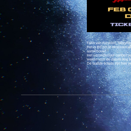
Fans van Alestorm, Gloryh
Het is tijd om te beslissen 
aanschouwt.
Het uitzonderlijke concert v
weken voor de datum nog b
De laatste tickets zijn hier