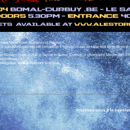
ammer, Wind Rose, Rumahoy of Aktarum?
of je aan boord gaat van het concert op 4 februari of aan de kade blijft en in de vert
an Alestorm et cie in Hall le Sassin in Bomal (Durbuy) is uitverkocht! Minder dan 3
eschikbaar.
 verkrijgbaar: www.durbuyrock.be/tickets
Inscrivez-vous à la newslet