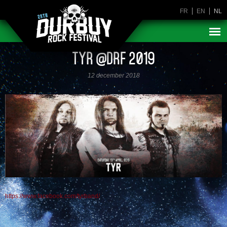
FR
EN
NL
TYR @DRF 2019
12 december 2018
https://www.facebook.com/tyrband/