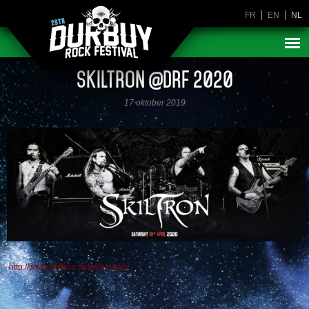
FR
EN
NL
SKILTRON @DRF 2020
17 oktober 2019
/
http://www.skiltron.net/site/news/