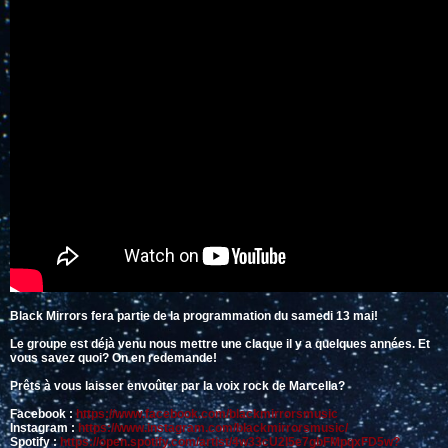
Black Mirrors fera partie de la programmation du samedi 13 mai!
Le groupe est déjà venu nous mettre une claque il y a quelques années. Et
vous savez quoi? On en redemande!
Prêts à vous laisser envoûter par la voix rock de Marcella?
Facebook :
https://www.facebook.com/blackmirrorsmusic
Instagram :
https://www.instagram.com/blackmirrorsmusic/
Spotify :
https://open.spotify.com/artist/4w33cU2I5e7gbFMpqxFD5w?