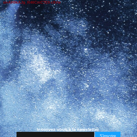
si=AH9kAJg_R46CmCTE9-c6Vw
Inscrivez-vous à la newsletter