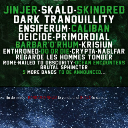
n fin de soirée :
BARBAR’O’RHUM
le vendredi et
SKALD
le samedi