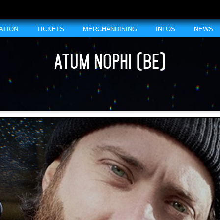
ATION
TICKETS
MERCHANDISING
INFOS
NEWS
ATUM NOPHI (BE)