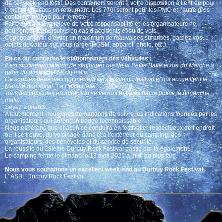
de ce week-end festif. Des containers seront à votre disposition à l’entrée pour
y mettre vos sacs en retournant. Les 770l seront pour les PMC et l’autre gros
container orange pour le reste.
Faire du camping relève de votre responsabilité et les organisateurs ne
pourront être poursuivis en cas d’accidents et/ou de vols.
Cependant afin d’éviter un maximum de mauvaises surprises, gardez vos
objets de valeur sur vous (argent, GSM, appareil photo, etc.).
En ce qui concerne le stationnement des véhicules :
Il est strictement interdit de stationner rue de la Petite Batte et rue du Marché à
partir du dimanche 5h du matin.
Ce sont les deux rues qui mènent vers le site du festival et qui accueillent le
Marché dominical “La Petite Batte”.
Tous les véhicules en infraction se verront enlevés par la police le dimanche
matin.
Soyez vigilants.
A tout moment, nous vous demandons de suivre les indications fournies par les
organisateurs qui auront un badge reconnaissable.
Nous espérons que chacun se conduira en festivalier respectueux de l’endroit
où il se trouve, du voisinage dans et à l’extérieur du camping, des
organisateurs, des bénévoles et du service de sécurité.
La réussite du 28ième Durbuy Rock Festival passe par là également.
Le camping ferme le dimanche 13 avril 2025 à midi au plus tard.
Nous vous souhaitons un excellent week-end au Durbuy Rock Festival.
L’ ASBL Durbuy Rock Festival.