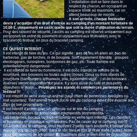
L’installation doit se faire dans le
respect de chacun, en occupant un
espace limité au maximum, car on
attend beaucoup de monde.
A son arrivée, chaque festivalier
devra s’acquitter d’un droit d’entrée au camping d’un montant forfaitaire de
10,00 €, uniquement en cash, quelle que soit la durée d’utilisation du terrain.
Pour des raisons de sécurité, l’accès au camping est réservé uniquement aux
personnes en ordre de paiement et uniquement aux festivaliers avec le
bracelet du festival, en plus du bracelet camping.
CE QUI EST INTERDIT :
Il est interdit de faire du feu. Ce qui signifie : pas de feu en plein air, pas de
barbecue, pas de torches, ni de bougies. Sont également interdits : groupes
électrogènes, cuisinières, bonbonnes de gaz, etc. Toute flamme est
potentiellement dangereuse.
Il est interdit de faire du commerce, il est donc interdit de vendre de la
nourriture, des boissons ou toutes autres choses. Deux ou trois stands de
nourriture (hamburgers artisanaux, pita, également végé…) et de boissons
diverses seront disponible sur place. Il y aura aussi du café et des petits
déjeuners le matin
… Privilégiez les stands et commerces partenaires du
festival !!!
Il est interdit de venir avec un animal (sauf chien de personnes aveugles ou
mal voyantes). Tout animal trouvé sur le site du camping devra être évacué aux
frais de son propriétaire.
Il est interdit d’entrer avec un véhicule sur le site du camping.
Tous les systèmes de sonorisation intempestifs sont interdits
.
Les bouteilles, bocaux ou tous récipients en verre sont interdits. Les canettes
et bouteilles en plastique sont tolérées. Pas de casier sur le camping svp !!!
En arrivant sur le camping, vous recevrez 2 petits sacs poubelle à utiliser pour
déposer vos déchets (PMC dans le sac bleu et tout le reste dans l’autre). Nous
vous demandons de les utiliser au maximum pour le bien être de chacun lors