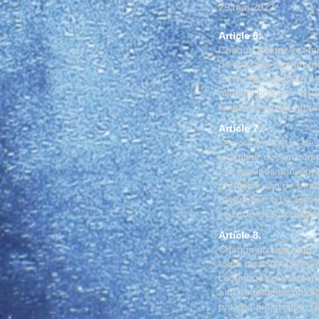
29 mai 2027.
Article 6.
Chaque groupe est tenu
de passage des groupe
La durée maximale des
minutes précises. Il y
temps de jeu du group
Article 7.
Les organisateurs des 
ingénieur du son compé
Les groupes peuvent ê
préalable afin de s’in
l’événement. La lumiè
lieu qui nous accueille
Article 8.
Chaque groupe apporte
toute responsabilité 
commune sera cependan
aménagements possibles
par chaque groupe. De