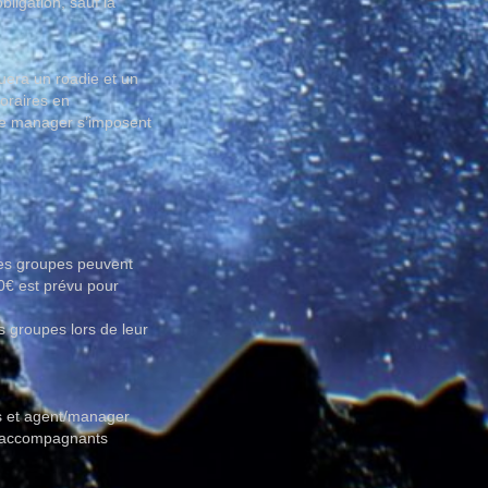
bligation, sauf la
uera un roadie et un
oraires en
age manager s’imposent
 les groupes peuvent
50€ est prévu pour
s groupes lors de leur
ns et agent/manager
et accompagnants