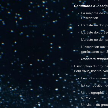
Conditions d’inscrip
La majorité des 
l’inscription.
L’artiste ne doit
L’artiste doit pré
L’artiste ne doit
L’inscription aux
participants aux 3
Dossiers d’inscr
L’inscription du group
Pour vous inscrire, vo
Les coordonnées 
La composition d
Une biographie en
s’il y en a.
Un visuel du grou