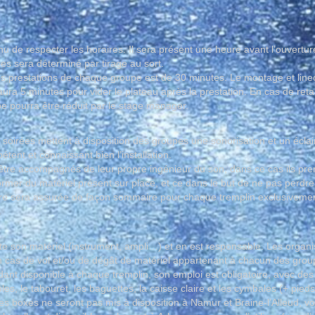
 de respecter les horaires. Il sera présent une heure avant l’ouvertur
s sera déterminé par tirage au sort.
 prestations de chaque groupe est de 30 minutes. Le montage et line
 aura 5 minutes pour vider le plateau après la prestation. En cas de reta
e pourra être réduit par le stage manager.
soirées mettent à disposition des groupes une sonorisation et un éclai
tent et connaissant bien l’installation.
tre accompagnés de leur propre ingénieur du son, dans ce cas ils pre
former du matériel présent sur place, et ce dans le but de ne pas perdre
re sera assurée de façon sommaire pour chaque tremplin exclusivement
.
 son matériel (instrument, ampli…) et en est responsable. Les organi
en cas de vol et/ou de dégât de matériel appartenant à chacun des grou
t disponible à chaque tremplin, son emploi est obligatoire, avec des
, le tabouret, les baguettes, la caisse claire et les cymbales (+ pieds
s boxes ne seront pas mis à disposition à Namur et Braine-l’Alleud, 