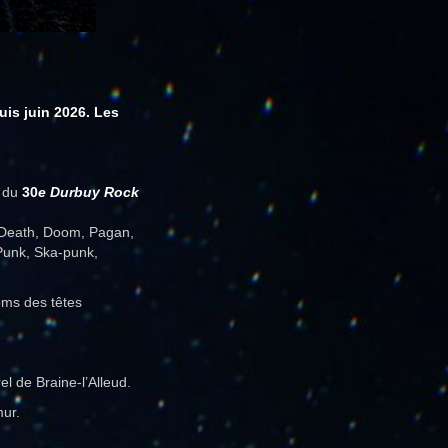
uis juin 2026. Les
e du
30
e Durbuy Rock
l, Death, Doom, Pagan,
 Punk, Ska-punk,
oms des têtes
l de Braine-l’Alleud.
mur.