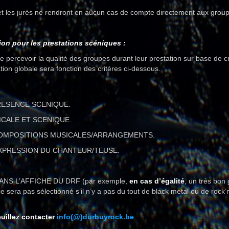
 et les jurés ne rendront en aucun cas de compte directement aux grou
on pour les prestations scéniques :
de percevoir la qualité des groupes durant leur prestation sur base de c
iation globale sera fonction des critères ci-dessous.
RESENCE SCENIQUE.
CALE ET SCENIQUE.
COMPOSITIONS MUSICALES/ARRANGEMENTS.
EXPRESSION DU CHANTEUR/TEUSE.
NS L’AFFICHE DU DRF (par exemple,
en cas d’égalité
, un très bon
ne sera pas sélectionné s’il n’y a pas du tout de black metal ou de rock’n’
euillez contacter
info(@)durbuyrock.be