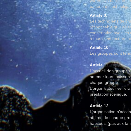
vôtres. Du backline de 
batterie qui est obligat
Article 9.
Les techniciens de cha
responsable qui veil
concertation avec les 
à tous sans recours po
Article 10
.
Les groupes sont tenus
Article 11.
L’accueil des groupes 
amener leurs boissons 
chaque groupe.
L’organisateur veiller
prestation scénique.
Article 12.
L’organisation n’acco
attitrés de chaque gr
habituels (pas aux fan