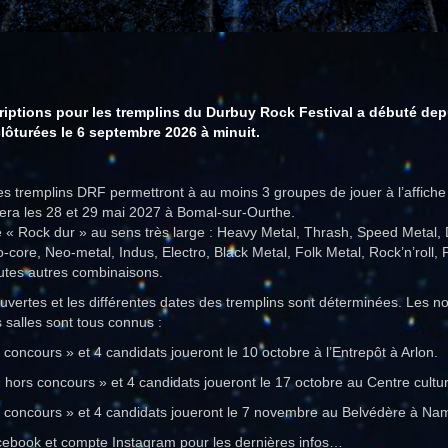
riptions pour les tremplins du Durbuy Rock Festival a débuté dep
clôturées le 6 septembre 2026 à minuit.
es tremplins DRF permettront à au moins 3 groupes de jouer à l’affich
era les 28 et 29 mai 2027 à Bomal-sur-Ourthe.
l de « Rock dur » au sens très large : Heavy Metal, Thrash, Speed Meta
core, Neo-metal, Indus, Electro, Black Metal, Folk Metal, Rock’n’roll,
utes autres combinaisons.
ouvertes et les différentes dates des tremplins sont déterminées. Les n
s salles sont tous connus :
oncours » et 4 candidats joueront le 10 octobre à l’Entrepôt à Arlon.
 hors concours » et 4 candidats joueront le 17 octobre au Centre culture
 concours » et 4 candidats joueront le 7 novembre au Belvédère à Na
cebook et compte Instagram pour les dernières infos…