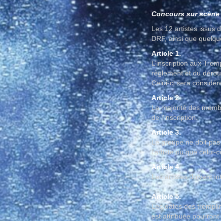
Concours sur scène 
Les 12 artistes issus 
DRF, ainsi que quelqu
Article 1.
L’inscription aux Trem
règlement et du déro
Celui-ci sera considér
Article 2
.
La majorité des membr
de l’inscription.
Article 3.
Le groupe ne doit pas
l’artiste ou que celui-c
Article 4
.
Les artistes doivent in
Article 5.
Les dates des tremplin
est attribuée pourront 