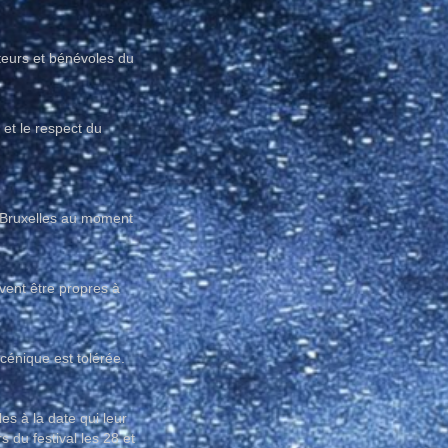
ateurs et bénévoles du
 et le respect du
e-Bruxelles au moment
vent être propres à
scénique est tolérée.
es à la date qui leur
s du festival les 28 et