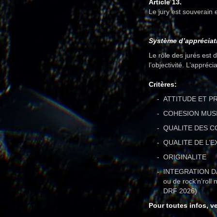
Article 13.
Le jury est souverain
Système d’appréciati
Le rôle des jurés est 
l’objectivité. L’appréc
Critères:
ATTITUDE ET P
COHESION MUSI
QUALITE DES 
QUALITE DE L’
ORIGINALITE
INTEGRATION DA
ou de rock’n’roll 
DRF 2026)
Pour toutes infos, v