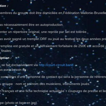
tion :
membres du groupe doit être domiciliée en Fédération Wallonie-Bruxel
 pas nécessairement être en autoproduction.
senter un répertoire original, une reprise par set est tolérée.
 pas avoir gagné un tremplin DRF ou joué au festival les deux années p
 tremplins est gratuite et un défraiement forfaitaire de 250€ est accord
 finales.
iption :
e se fait exclusivement via
http://court-circuit.band
us avez besoin de :
complètes d’une personne de contact qui sera la personne de référenc
u groupe : nom et prénom des musiciens, instruments joués.
 français et une fiche technique actualisée + coupures de presse et lie
pe (photo et logo en jpg).