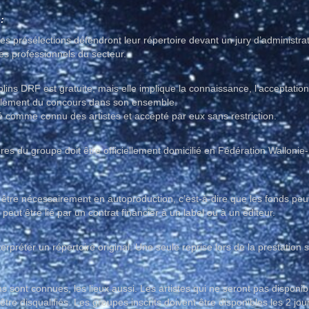
:
des présélections défendront leur répertoire devant un jury d’administr
es professionnels du secteur.
plins DRF est gratuite, mais elle implique la connaissance, l’acceptation
ulement du concours dans son ensemble.
é comme connu des artistes et accepté par eux sans restriction.
es du groupe doit être officiellement domicilié en Fédération Walloni
 être nécessairement en autoproduction, c’est-à-dire que les fonds peu
i peut être lié par un contrat financier à un label ou à un éditeur.
terpréter un répertoire original. Une seule reprise lors de la prestation 
s sont connues, les lieux aussi. Les artistes qui ne seront pas disponibl
être disqualifiés. Les groupes inscrits doivent être disponibles les 2 jour