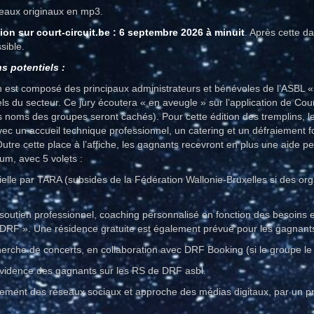
ceaux originaux en mp3.
tion sur court-circuit.be : 6 septembre 2026 à minuit
. Après cette d
sible.
s potentiels :
on est composé des principaux administrateurs et bénévoles de l’ASBL 
s du secteur. Ce jury écoutera « en aveugle » sur l’application de Court
s noms des groupes seront cachés). Pour cette édition des tremplins, 
c un accueil technique professionnel, un catering et un défraiement fo
utre cette place à l’affiche, les gagnants recevront en plus une aide pe
m, avec 5 volets :
ielle par TARA (subsides de la Fédération Wallonie-Bruxelles si des o
utien professionnel, coaching personnalisé en fonction des besoins 
DRF ». Une résidence gratuite est également prévue pour les gagnant
erche de concerts, en collaboration avec DRF Booking (si le groupe le 
vidence des gagnants sur les RS de DRF asbl.
ppement des réseaux sociaux et approche des médias digitaux, par un pr