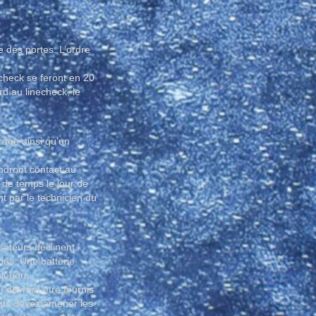
e des portes. L’ordre
check se feront en 20
rd au linecheck, le
rage ainsi qu’un
ndront contact au
 de temps le jour de
 par le technicien du
sateurs déclinent
pes. Une batterie
 légers
) devront être fournis
vous devez amener les