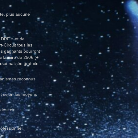
ate, plus aucune
« DRF » et de
-Circuit tous les
les gagnants pourront
rfaitaire de 250€ (+
rsonnalisée gratuite
rganismes reconnus
et selon les moyens
s.
désire).
ofessionnel.