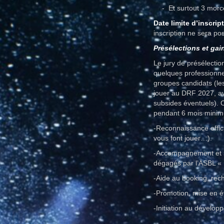
Et surtout 3 mor
Date limite d’inscrip
inscription ne sera pos
Présélections et gain
Le jury de présélecti
quelques professionnel
groupes candidats (le
jouer au DRF 2027, ave
subsides éventuels). O
pendant 6 mois minimu
-Reconnaissance offic
vous font jouer…).
-Accompagnement et so
dégagés par l’ASBL « 
-Aide au booking, rech
-Promotion, mise en é
-Initiation au dévelo