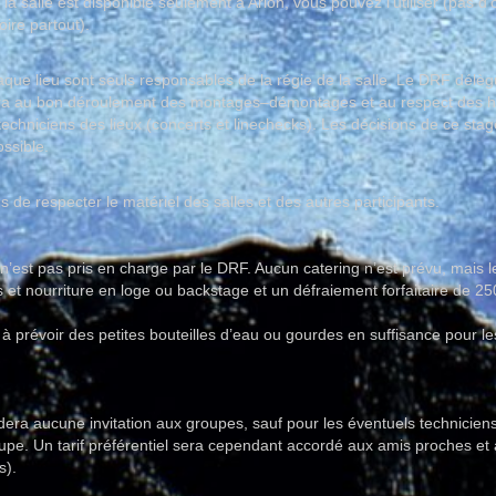
la salle est disponible seulement à Arlon, vous pouvez l’utiliser (pas d’o
oire partout).
que lieu sont seuls responsables de la régie de la salle. Le DRF délèg
lera au bon déroulement des montages–démontages et au respect des h
techniciens des lieux (concerts et linechecks). Les décisions de ce st
ssible.
 de respecter le matériel des salles et des autres participants.
n’est pas pris en charge par le DRF. Aucun catering n’est prévu, mais
et nourriture en loge ou backstage et un défraiement forfaitaire de 2
a à prévoir des petites bouteilles d’eau ou gourdes en suffisance pour le
rdera aucune invitation aux groupes, sauf pour les éventuels technicie
oupe. Un tarif préférentiel sera cependant accordé aux amis proches 
s).