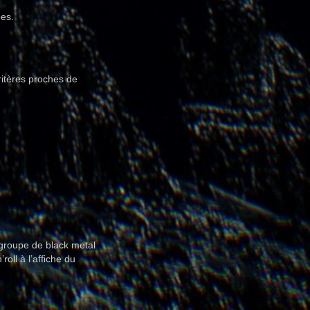
pes.
ritères proches de
 groupe de black metal
roll à l’affiche du