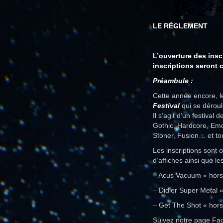
LE RÈGLEMENT
L’ouverture des insc
inscriptions seront 
Préambule :
Cette année encore, l
Festival
qui se déroul
Il s’agit d’un festiva
Gothic, Hardcore, Emo-
Stoner, Fusion… et to
Les inscriptions sont 
d’affiches ainsi que le
– Acus Vacuum « hors c
– Didier Super Metal «
– Get The Shot « hors
Suivez notre page Fa