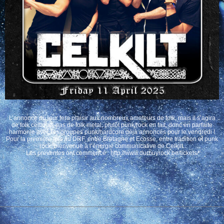
L’annonce du jour fera plaisir aux nombreux amateurs de folk, mais il s’agira
de folk celtique, pas de folk metal, plutôt punk/rock en fait, donc en parfaite
harmonie avec les groupes punk/hardcore déjà annoncés pour le vendredi !
Pour la première fois au DRF, entre Bretagne et Ecosse, entre tradition et punk
rock, bienvenue à l’énergie communicative de Celkilt.
Les préventes ont commencé : http://www.durbuyrock.be/tickets/