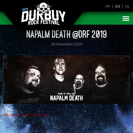
FR
EN
NL
NAPALM DEATH @DRF 2019
28 November 2018
http://www.napalmdeath.org/