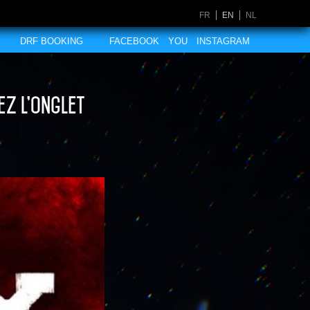
FR
EN
NL
DRF BOOKING
FACEBOOK
YOU
INSTAGRAM
ez l’onglet