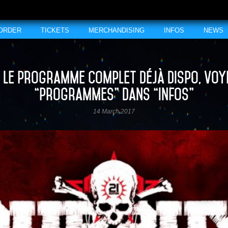
 ORDER
TICKETS
MERCHANDISING
INFOS
NEWS
 Le programme complet déjà dispo, voy
“programmes” dans “infos”
14 March 2017