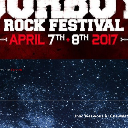
lable in
French
.
Inscrivez-vous à la newslet