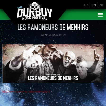
FR
EN
NL
LES RAMONEURS DE MENHIRS
28 November 2018
http://www.ramoneursdemenhirs.bzh/