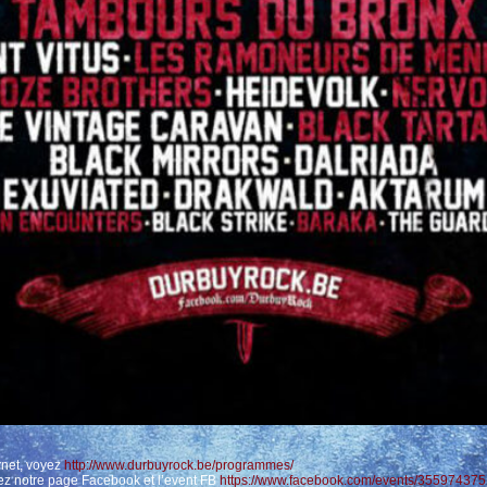
rnet, voyez
http://www.durbuyrock.be/programmes/
yez notre page Facebook et l’event FB
https://www.facebook.com/events/35597437