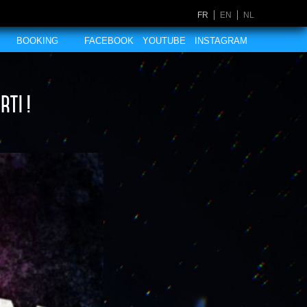
FR
EN
NL
BOOKING
FACEBOOK
YOUTUBE
INSTAGRAM
ti !