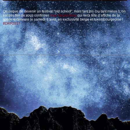
On risque de devenir un festival “old school”, mais tant pis (ou tant mieux !), on
est très fier de vous confirmer
New Model Army
qui sera tête d’affiche de la
scène extérieure le samedi 8 avril, en exclusivité belge et luxembourgeoise !
#
DRF2017