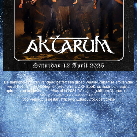
De aankondiging van vandaag betreft een groep Waals-Brabantse Trollen die
we al heel lang liefhebben en steunen via DRF Booking, maar hun laatste
optreden op het festival zelf was al in 2021! We zijn erg blij om Aktarum (met
veel nieuwe muziek) weer te zien!
Voorverkoop is gestart: http://www.durbuyrock.be/tickets/