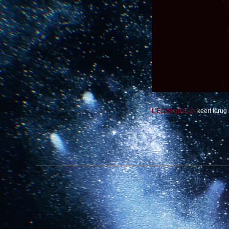
L’Esprit du Clan
keert terug 