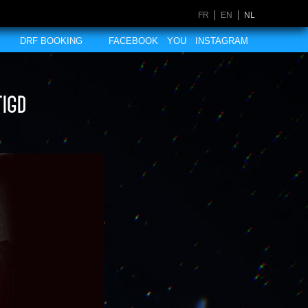
FR
EN
NL
DRF BOOKING
FACEBOOK
YOU
INSTAGRAM
tigd