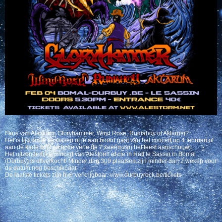
Fans van Alestorm, Gloryhammer, Wind Rose, Rumahoy of Aktarum?
Het is tijd om te beslissen of je aan boord gaat van het concert op 4 februari of
aan de kade blijft en in de verte de 7 zeeën van het feest aanschouwt.
Het uitzonderlijke concert van Alestorm et cie in Hall le Sassin in Bomal
(Durbuy) is uitverkocht! Minder dan 300 plaatsen zijn minder dan 2 weken voor
de datum nog beschikbaar.
De laatste tickets zijn hier verkrijgbaar: www.durbuyrock.be/tickets