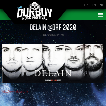
FR
EN
NL
Delain @DRF 2020
10 oktober 2019
http://www.delain.nl/