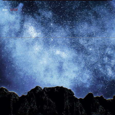
Info :
STGF