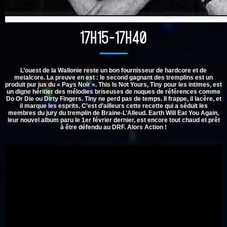
17H15-17H40
L’ouest de la Wallonie reste un bon fournisseur de hardcore et de
metalcore. La preuve en est : le second gagnant des tremplins est un
produit pur jus du « Pays Noir ». This Is Not Yours, Tiny pour les intimes, est
un digne héritier des mélodies briseuses de nuques de références comme
Do Or Die ou Dirty Fingers. Tiny ne perd pas de temps. Il frappe, il lacère, et
il marque les esprits. C’est d’ailleurs cette recette qui a séduit les
membres du jury du tremplin de Braine-L’Alleud. Earth Will Eat You Again,
leur nouvel album paru le 1er février dernier, est encore tout chaud et prêt
à être défendu au DRF. Alors Action !
align=”center”>