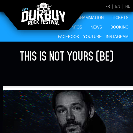
FR
EN
NL
ACCUEIL
PROGRAMMATION
TICKETS
MERCHANDISING
INFOS
NEWS
BOOKING
FACEBOOK
YOUTUBE
INSTAGRAM
THIS IS NOT YOURS (BE)