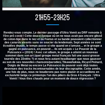
21H55-23H25
Rendez-vous compte. Le dernier passage d’Ultra Vomit au DRF remonte à
l’ère pré-covid ! Cette douce époque où on ne nous avait pas encore glissé
de coton-tige dans le nez et où Foetus et sa bande pouvaient collectionner
des canards vivants sans se soucier du lendemain. Sept années se sont
écoulées depuis, le temps passe si vite quand on s’amuse… et le groupe a
gagné en puissance, en pouvoir… ils ont acquis « Le Pouvoir de la
Puissance » (2024) ! Avec cet album, le groupe a atteint un nouveau
sommet dans son art (quel groupe metal français fait une aussi grosse
tournée des Zéniths ?) et nous fera autant headbanger que nous gausser
au son de ses nouvelles chansons/parodies. Tikawahukwa, Ricard Peinard,
Doigts de Metal ou encore La Puissance du pouvoir sont déjà toutes
devenues des tracks incontournables de leur discographie. Cette année,
une fois de plus, nous ne bouderons pas notre plaisir et accueillons en
exclusivité belge ce printemps l’un des piliers du Gros 4 français : Ultra
Vomit ! Vous êtes chauds pour un moment de douce régression ?
align=”center”>