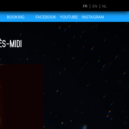
FR
EN
NL
BOOKING
FACEBOOK
YOUTUBE
INSTAGRAM
ès-midi