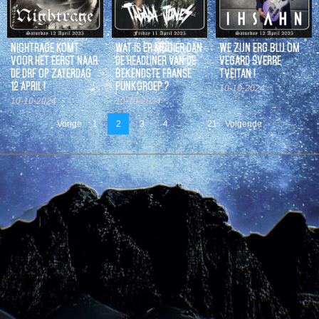
NIGHTRAGE KOMT
WAT IS ER MOOIER DAN
WE ZIJN ERG BLIJ OM
VOOR HET EERST NAAR
DE HEADLINER VAN DE
VEGARD SVERRE
DE DRF OP ZATERDAG
BEKENDSTE FRANSE
TVEITAN !
12 APRIL !
PUNKGROEP ?
10-10-2024
10-10-2024
10-10-2024
Vorige
1
2
3
4
…
21
Volgende