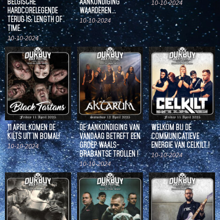
BELGISCHE
AANKONDIGING
10-10-2024
HARDCORELEGENDE
WAARDEREN…
TERUG IS: LENGTH OF
10-10-2024
TIME.
10-10-2024
11 APRIL KOMEN DE
DE AANKONDIGING VAN
WELKOM BIJ DE
KILTS UIT IN BOMAL!
VANDAAG BETREFT EEN
COMMUNICATIEVE
GROEP WAALS-
ENERGIE VAN CELKILT !
10-10-2024
BRABANTSE TROLLEN !
10-10-2024
10-10-2024