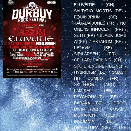
ELUVEITIE (CH) /
SALTATIO MORTIS (DE) /
EQUILIBRIUM (DE) /
TAGADA JONES (FR) / NO
ONE IS INNOCENT (FR) /
SETH (FR) / BLACK BOMB
A (FR) / AKTARUM (BE) /
LETHVM (BE) /
SIDILARSEN (FR) /
CELLAR DARLING (CH) /
SPOIL ENGINE (BE/NL) /
HYBRIDISM (BE) / SMASH
HIT COMBO (FR) /
SKILTRON (ARG) /
LAMIRAL (BE) /
PSYCHONAUT (BE) /
BARAKA (BE) / DROIT
DIVIN (BE) / COSMIC
MONARCH (BE) /
INSOMNIA (BE) /
DEATHTURA (BE) / THE