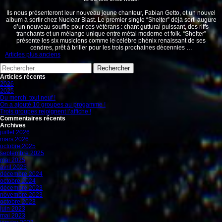
Ils nous présenteront leur nouveau jeune chanteur, Fabian Getto, et un nouvel
album à sortir chez Nuclear Blast. Le premier single “Shelter” déjà sorti augure
d’un nouveau souffle pour ces vétérans : chant guttural puissant, des riffs
tranchants et un mélange unique entre métal moderne et folk. “Shelter”
présente les six musiciens comme le célèbre phénix renaissant de ses
cendres, prêt à briller pour les trois prochaines décennies …
Navigation
Articles plus anciens
des
Rechercher :
articles
Articles récents
2026
2025
Du merch’ tout neuf !
On a ajouté 10 groupes au progamme !
Trois groupes rejoignent l’affiche !
Commentaires récents
Archives
juillet 2026
mars 2026
octobre 2025
septembre 2025
mai 2025
avril 2025
décembre 2024
octobre 2024
décembre 2023
novembre 2023
octobre 2023
juin 2023
mai 2023