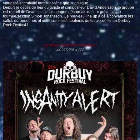
virtuosité et brutalité tant sur scène que sur disque.
Depuis le décès de leur guitariste et compositeur David Andersson, le groupe
est reparti de l’avant et s’accompagne désormais de leur guitariste de
tournée/session Simon Johansson. Ce nouveau line up à déjà convaincu les
salles européennes et nous sommes impatients de les accueillir au Durbuy
Rock Festival !
La salve d’annonce continue !
22 octobre 2023