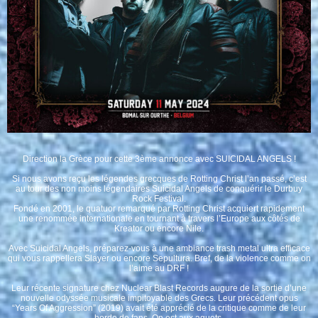
Direction la Grèce pour cette 3ème annonce avec
SUICIDAL ANGELS
!
Si nous avons reçu les légendes grecques de Rotting Christ l’an passé, c’est
au tour des non moins légendaires Suicidal Angels de conquérir le Durbuy
Rock Festival.
Fondé en 2001, le quatuor remarqué par Rotting Christ acquiert rapidement
une renommée internationale en tournant à travers l’Europe aux côtés de
Kreator ou encore Nile.
Avec Suicidal Angels, préparez-vous à une ambiance trash metal ultra efficace
qui vous rappellera Slayer ou encore Sepultura. Bref, de la violence comme on
l’aime au DRF !
Leur récente signature chez Nuclear Blast Records augure de la sortie d’une
nouvelle odyssée musicale impitoyable des Grecs. Leur précédent opus
“Years Of Aggression” (2019) avait été apprécié de la critique comme de leur