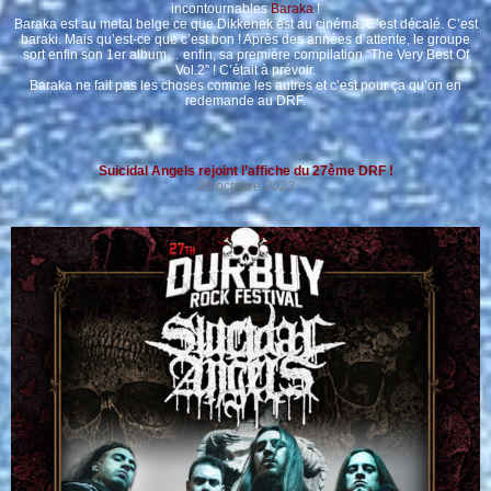
incontournables
Baraka
!
Baraka est au metal belge ce que Dikkenek est au cinéma. C’est décalé. C’est
baraki. Mais qu’est-ce que c’est bon ! Après des années d’attente, le groupe
sort enfin son 1er album… enfin, sa première compilation “The Very Best Of
Vol.2” ! C’était à prévoir.
Baraka ne fait pas les choses comme les autres et c’est pour ça qu’on en
redemande au DRF.
Suicidal Angels rejoint l’affiche du 27ème DRF !
20 octobre 2023