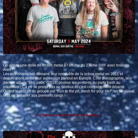
On ajoute une dose de thrash metal à l’affiche du 27ème DRF avec
Insanity
Alert
!
Les autrichiens ont démarré leur conquête de la scène metal en 2011 et
depuis n’ont arrêté leur ascension partout en Europe. Côté discographie, leur
dernier album “666-pack” (2019) pousse les portards du party trash au
maximum ! Ca ne se prend pas au sérieux et c’est complètement déjanté.
Quand le slogan du groupe est “Run to the pit, mosh for your life!”, on se réjouit
déjà de batailler aux premiers rangs !
Le fritcore revient fort avec Baraka !
21 octobre 2023