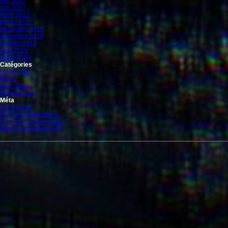
juin 2017
mai 2017
mars 2017
février 2017
décembre 2016
novembre 2016
octobre 2016
août 2016
juillet 2016
Catégories
Historique
News
Non classé
Programmes
Méta
Connexion
Flux des publications
Flux des commentaires
Site de WordPress-FR