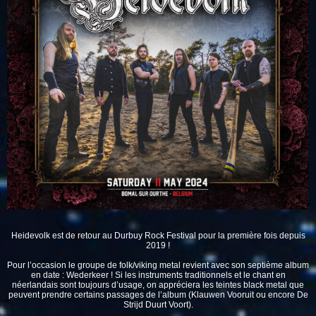
Heidevolk
est de retour au Durbuy Rock Festival pour la première fois depuis
2019 !
Pour l’occasion le groupe de folk/viking metal revient avec son septième album
en date : Wederkeer ! Si les instruments traditionnels et le chant en
néerlandais sont toujours d’usage, on appréciera les teintes black metal que
peuvent prendre certains passages de l’album (Klauwen Vooruit ou encore De
Strijd Duurt Voort).