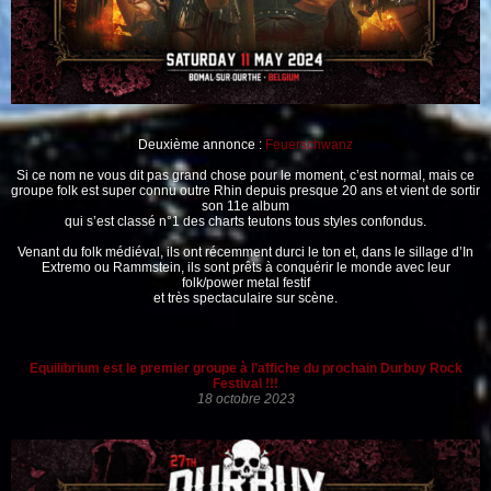
Deuxième annonce :
Feuerschwanz
Si ce nom ne vous dit pas grand chose pour le moment, c’est normal, mais ce
groupe folk est super connu outre Rhin depuis presque 20 ans et vient de sortir
son 11e album
qui s’est classé n°1 des charts teutons tous styles confondus.
Venant du folk médiéval, ils ont récemment durci le ton et, dans le sillage d’In
Extremo ou Rammstein, ils sont prêts à conquérir le monde avec leur
folk/power metal festif
et très spectaculaire sur scène.
Equilibrium est le premier groupe à l’affiche du prochain Durbuy Rock
Festival !!!
18 octobre 2023