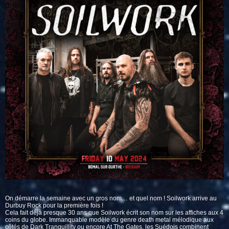
On démarre la semaine avec un gros nom… et quel nom ! Soilwork arrive au
Durbuy Rock pour la première fois !
Cela fait déjà presque 30 ans que Soilwork écrit son nom sur les affiches aux 4
coins du globe. Immanquable modèle du genre death metal mélodique aux
côtés de Dark Tranquillity ou encore At The Gates, les Suédois combinent