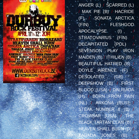
ANGER (L)
/
SCARRED (L)
/
MAX PIE (B)
/
HACRIDE
(F)
/
SONATA ARCTICA
(FIN)
/
FLESHGOD
APOCALYPSE (I)
/
STRATOVARIUS (FIN)
/
DECAPITATED (POL)
/
SEVENSON PLAY IRON
MAIDEN (B)
/
ITHILIEN (B)
/
BEAUTIFUL HATRED (B)
/
DOYLE AIRENCE (F)
/
DESOLATED (GB)
/
DEEPSHOW (B)
/
FIRST
BLOOD (USA)
/
DALRIADA
(H)
/
BORN FROM PAIN
(NL)
/
ARKONA (RUS)
/
STEAK NUMBER 8 (B)
/
CROWBAR (USA)
/
THE
BLACK TARTAN CLAN (B)
/
HEAVEN SHALL BURN (D)
/
TAGADA JONES (B)
/