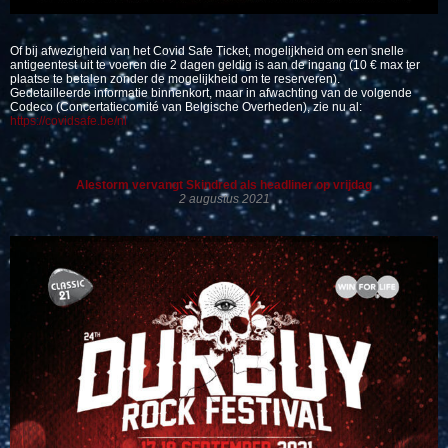
Of bij afwezigheid van het Covid Safe Ticket, mogelijkheid om een ​​snelle
antigeentest uit te voeren die 2 dagen geldig is aan de ingang (10 € max ter
plaatse te betalen zonder de mogelijkheid om te reserveren).
Gedetailleerde informatie binnenkort, maar in afwachting van de volgende
Codeco (Concertatiecomité van Belgische Overheden), zie nu al:
https://covidsafe.be/nl
Alestorm vervangt Skindred als headliner op vrijdag
2 augustus 2021