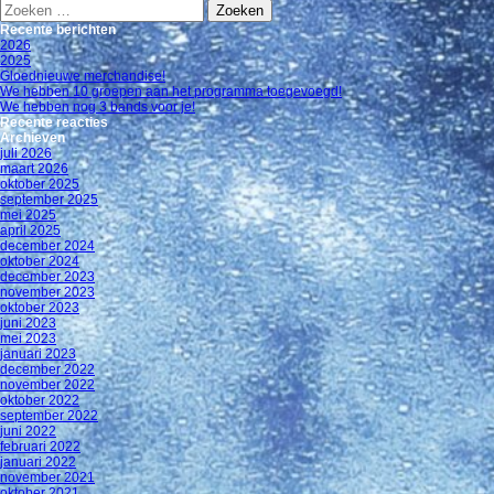
Zoeken
naar:
Recente berichten
2026
2025
Gloednieuwe merchandise!
We hebben 10 groepen aan het programma toegevoegd!
We hebben nog 3 bands voor je!
Recente reacties
Archieven
juli 2026
maart 2026
oktober 2025
september 2025
mei 2025
april 2025
december 2024
oktober 2024
december 2023
november 2023
oktober 2023
juni 2023
mei 2023
januari 2023
december 2022
november 2022
oktober 2022
september 2022
juni 2022
februari 2022
januari 2022
november 2021
oktober 2021