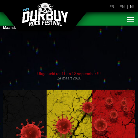
FR
EN
NL
Maand:
maart 2020
Uitgesteld tot 11 en 12 september !!!
14 maart 2020