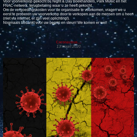
Voor voorverkoop gekocht bij Night & Day boekhandels, Park Music en het
FNAC-netwerk, terugbetaling waar u ze heeft gekocht.
Om de vergoedingskosten voor de organisatie te voorkomen, vragen we u
eerst te proberen uw voorverkoop door te verkopen aan de mensen om u heen
(niet via internet, er zijn veel oplichting!).
Nogmaals bedankt voor uw begrip en steun! We komen er wel!
Coronavirus…
13 maart 2020