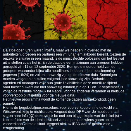
De afgelopen uren waren intens, maar we hebben in overleg met de
autoriteiten, groepen en partners een vrij unaniem akkoord bereikt. Gezien de
onzekere situatie in een maand, is de minst slechte oplossing om het festival
uit te stellen zoals het is. En de data die een maximum aan groepen hebben
geregeld zijn 11 en 12 september 2020. Een grote meerderheid van de
groepen, waaronder bijna alle headliners, hebben al hun toestemming
gegeven (18/24) en zullen aanwezig zijn op de nieuwe data. Sommigen
moeten weigeren en zullen volgend jaar aanwezig zijn. Bedankt aan de
agenten en managers voor hun grote flexibiliteit in deze moeilijke tijden!
Voor toeschouwers die niet aanwezig kunnen zijn op 11 en 12 september, is
volledige restitutie mogelijk tot 4 april. Voor de anderen verandert er niets, de
voorverkoop blijft geldig voor de nieuwe data.
Het nieuwe programma wordt de komende dagen aangekondigd, geen
paniek!
Hier is de terugbetalingsprocedure: voor voorverkoop online gekocht via
Weezevent, krijg je rechtstreeks vergoed door DRF vzw. Je moet een mail
sturen naar info (@) durbuyrock.be met een bijlage kopie van de ticket (s) +
kopie of foto van de identiteitskaart van de persoon wiens naam op de
voorverkoop vermeld staat. Vergeet niet uw IBAN aan te geven voor
terugbetaling.