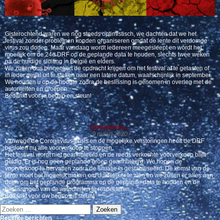
Gisterochtend waren we nog steeds optimistisch, we dachten dat we het
festival zonder problemen konden organiseren omdat de lente dit verdomde
virus zou doden. Maar vandaag wordt iedereen meegesleept en wordt het
moeilijk om de 24e DRF op de geplande data te houden, slechts twee weken
na de huidige sluiting in België en elders.
We zullen dus binnenkort de opdracht krijgen om het festival af te gelasten of
in ieder geval uit te stellen naar een latere datum, waarschijnlijk in september.
We houden u op de hoogte zodra de beslissing is genomen in overleg met de
autoriteiten en groepen.
Bedankt voor je begrip en steun!
Coronavirus…
9 maart 2020
Vanwege de Coronavirus-crisis en de mogelijke verstoringen heeft de DRF
besloten nu alle voorverkoop te stoppen.
Het festival wordt niet geannuleerd en de reeds verkochte voorverkoop blijft
geldig. Er is nog geen geplande groep geannuleerd. We hopen de
voorverkoop te hervatten zodra de situatie is gestabiliseerd. De komst van de
lente moet het mogelijk maken om duidelijker te zien en we zullen er alles aan
doen om het geplande programma op de geplande data te houden en de
beslissingen van de autoriteiten te respecteren.
Bedankt voor uw begrip en steun!
Zoeken
naar:
Recente berichten