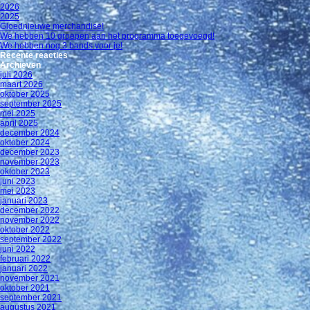
2026
2025
Gloednieuwe merchandise!
We hebben 10 groepen aan het programma toegevoegd!
We hebben nog 3 bands voor je!
Recente reacties
Archieven
juli 2026
maart 2026
oktober 2025
september 2025
mei 2025
april 2025
december 2024
oktober 2024
december 2023
november 2023
oktober 2023
juni 2023
mei 2023
januari 2023
december 2022
november 2022
oktober 2022
september 2022
juni 2022
februari 2022
januari 2022
november 2021
oktober 2021
september 2021
augustus 2021