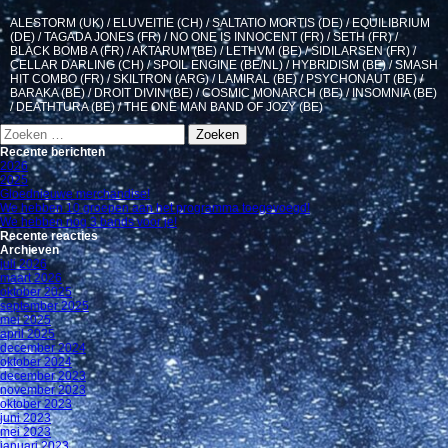
ALESTORM (UK) / ELUVEITIE (CH) / SALTATIO MORTIS (DE) / EQUILIBRIUM
(DE) / TAGADA JONES (FR) / NO ONE IS INNOCENT (FR) / SETH (FR) /
BLACK BOMB A (FR) / AKTARUM (BE) / LETHVM (BE) / SIDILARSEN (FR) /
CELLAR DARLING (CH) / SPOIL ENGINE (BE/NL) / HYBRIDISM (BE) / SMASH
HIT COMBO (FR) / SKILTRON (ARG) / LAMIRAL (BE) / PSYCHONAUT (BE) /
BARAKA (BE) / DROIT DIVIN (BE) / COSMIC MONARCH (BE) / INSOMNIA (BE)
/ DEATHTURA (BE) / THE ONE MAN BAND OF JOZY (BE)
Zoeken
naar:
Recente berichten
2026
2025
Gloednieuwe merchandise!
We hebben 10 groepen aan het programma toegevoegd!
We hebben nog 3 bands voor je!
Recente reacties
Archieven
juli 2026
maart 2026
oktober 2025
september 2025
mei 2025
april 2025
december 2024
oktober 2024
december 2023
november 2023
oktober 2023
juni 2023
mei 2023
januari 2023