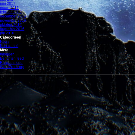
mei 2017
maart 2017
februari 2017
december 2016
november 2016
oktober 2016
augustus 2016
juli 2016
Categorieën
News
Non classé
Meta
Inloggen
Berichten feed
Reacties feed
WordPress.org