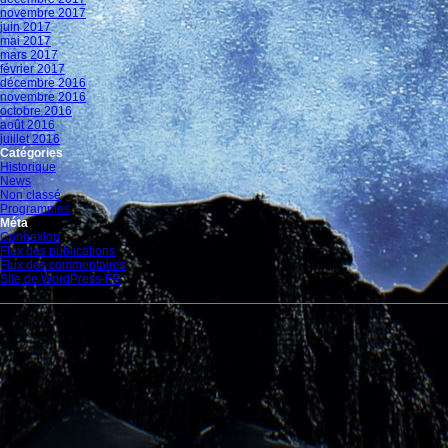
novembre 2017
juin 2017
mai 2017
mars 2017
février 2017
décembre 2016
novembre 2016
octobre 2016
août 2016
juillet 2016
Catégories
Historique
News
Non classé
Programmes
Méta
Connexion
Flux des publications
Flux des commentaires
Site de WordPress-FR