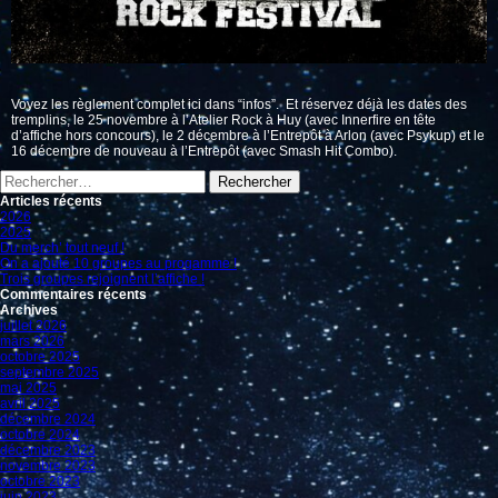
Voyez les règlement complet ici dans “infos”. Et réservez déjà les dates des
tremplins, le 25 novembre à l’Atelier Rock à Huy (avec Innerfire en tête
d’affiche hors concours), le 2 décembre à l’Entrepôt à Arlon (avec Psykup) et le
16 décembre de nouveau à l’Entrepôt (avec Smash Hit Combo).
Rechercher :
Articles récents
2026
2025
Du merch’ tout neuf !
On a ajouté 10 groupes au progamme !
Trois groupes rejoignent l’affiche !
Commentaires récents
Archives
juillet 2026
mars 2026
octobre 2025
septembre 2025
mai 2025
avril 2025
décembre 2024
octobre 2024
décembre 2023
novembre 2023
octobre 2023
juin 2023