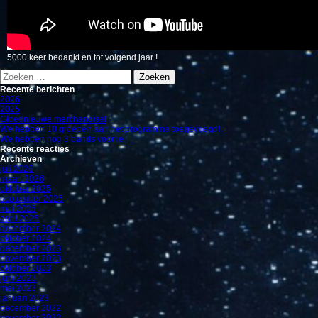
5000 keer bedankt en tot volgend jaar !
Zoeken
naar:
Recente berichten
2026
2025
Gloednieuwe merchandise!
We hebben 10 groepen aan het programma toegevoegd!
We hebben nog 3 bands voor je!
Recente reacties
Archieven
juli 2026
maart 2026
oktober 2025
september 2025
mei 2025
april 2025
december 2024
oktober 2024
december 2023
november 2023
oktober 2023
juni 2023
mei 2023
januari 2023
december 2022
november 2022