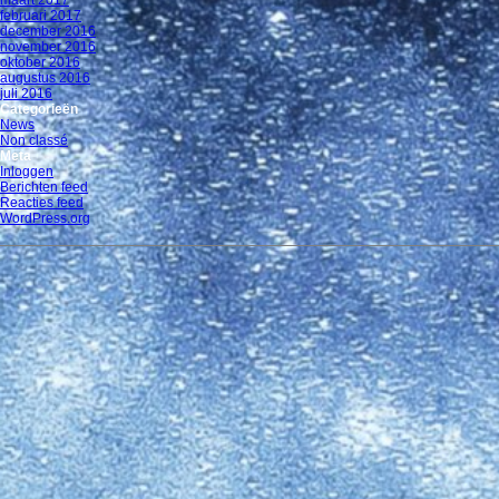
februari 2017
december 2016
november 2016
oktober 2016
augustus 2016
juli 2016
Categorieën
News
Non classé
Meta
Inloggen
Berichten feed
Reacties feed
WordPress.org