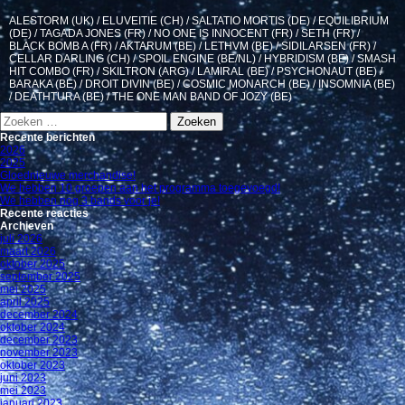
ALESTORM (UK) / ELUVEITIE (CH) / SALTATIO MORTIS (DE) / EQUILIBRIUM
(DE) / TAGADA JONES (FR) / NO ONE IS INNOCENT (FR) / SETH (FR) /
BLACK BOMB A (FR) / AKTARUM (BE) / LETHVM (BE) / SIDILARSEN (FR) /
CELLAR DARLING (CH) / SPOIL ENGINE (BE/NL) / HYBRIDISM (BE) / SMASH
HIT COMBO (FR) / SKILTRON (ARG) / LAMIRAL (BE) / PSYCHONAUT (BE) /
BARAKA (BE) / DROIT DIVIN (BE) / COSMIC MONARCH (BE) / INSOMNIA (BE)
/ DEATHTURA (BE) / THE ONE MAN BAND OF JOZY (BE)
Zoeken
naar:
Recente berichten
2026
2025
Gloednieuwe merchandise!
We hebben 10 groepen aan het programma toegevoegd!
We hebben nog 3 bands voor je!
Recente reacties
Archieven
juli 2026
maart 2026
oktober 2025
september 2025
mei 2025
april 2025
december 2024
oktober 2024
december 2023
november 2023
oktober 2023
juni 2023
mei 2023
januari 2023