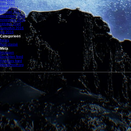
mei 2017
maart 2017
februari 2017
december 2016
november 2016
oktober 2016
augustus 2016
juli 2016
Categorieën
News
Non classé
Meta
Inloggen
Berichten feed
Reacties feed
WordPress.org