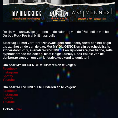
De lijst van aanwezige groepen op de zaterdag van de 26ste editie van het
Durbuy Rock Festival blijft maar vullen.
Zaterdag 13 mei versterkt zijn zwart-geel-rode toets, zowel aan het begin
als aan het einde van de dag. Met MY DILIGENCE en zijn psychedelische
stoner/doom-mix, evenals WOLVENNEST en zijn donkere, hectische, zelfs
hypnotiserende melodieën, biedt België Durbuy Rock enkele van de
donkerste troeven om van je festivalweekend te genieten!
Om naar MY DILIGENCE te luisteren en te volgen:
Facebook
Instagram
Spotify
Youtube
Om naar WOLVENNEST te luisteren en te volgen:
Facebook
Instagram
Spotify
Youtube
Tickets :
hier