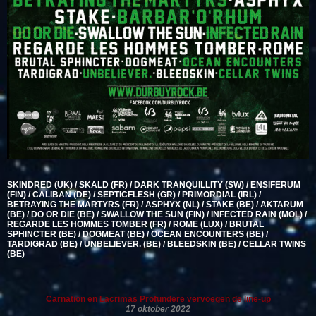
SKINDRED (UK) / SKALD (FR) / DARK TRANQUILLITY (SW) / ENSIFERUM
(FIN) / CALIBAN (DE) / SEPTICFLESH (GR) / PRIMORDIAL (IRL) /
BETRAYING THE MARTYRS (FR) / ASPHYX (NL) / STAKE (BE) / AKTARUM
(BE) / DO OR DIE (BE) / SWALLOW THE SUN (FIN) / INFECTED RAIN (MOL) /
REGARDE LES HOMMES TOMBER (FR) / ROME (LUX) / BRUTAL
SPHINCTER (BE) / DOGMEAT (BE) / OCEAN ENCOUNTERS (BE) /
TARDIGRAD (BE) / UNBELIEVER. (BE) / BLEEDSKIN (BE) / CELLAR TWINS
(BE)
Carnation en Lacrimas Profundere vervoegen de line-up
17 oktober 2022