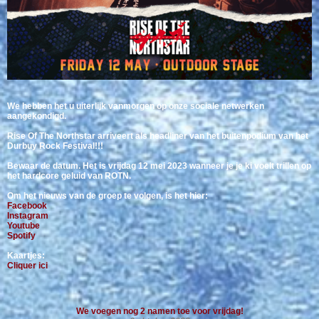
We hebben het u uiterlijk vanmorgen op onze sociale netwerken
aangekondigd.
Rise Of The Northstar arriveert als headliner van het buitenpodium van het
Durbuy Rock Festival!!!
Bewaar de datum. Het is vrijdag 12 mei 2023 wanneer je je ki voelt trillen op
het hardcore geluid van ROTN.
Om het nieuws van de groep te volgen, is het hier:
Facebook
Instagram
Youtube
Spotify
Kaartjes:
Cliquer ici
We voegen nog 2 namen toe voor vrijdag!