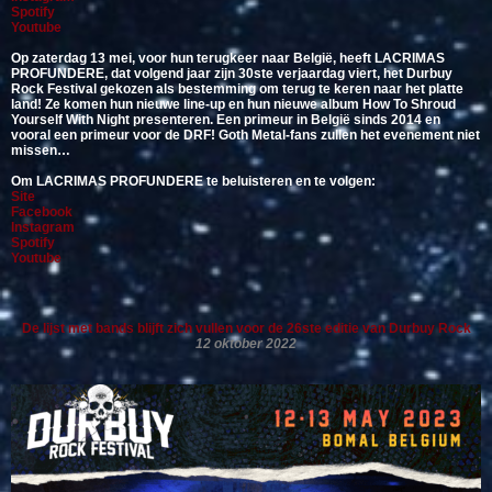
Spotify
Youtube
Op zaterdag 13 mei, voor hun terugkeer naar België, heeft LACRIMAS
PROFUNDERE, dat volgend jaar zijn 30ste verjaardag viert, het Durbuy
Rock Festival gekozen als bestemming om terug te keren naar het platte
land! Ze komen hun nieuwe line-up en hun nieuwe album How To Shroud
Yourself With Night presenteren. Een primeur in België sinds 2014 en
vooral een primeur voor de DRF! Goth Metal-fans zullen het evenement niet
missen…
Om LACRIMAS PROFUNDERE te beluisteren en te volgen:
Site
Facebook
Instagram
Spotify
Youtube
De lijst met bands blijft zich vullen voor de 26ste editie van Durbuy Rock
12 oktober 2022