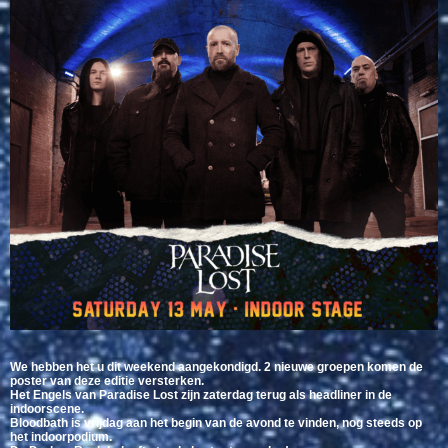
We hebben het u dit weekend aangekondigd. 2 nieuwe groepen komen de
poster van deze editie versterken.
Het Engels van Paradise Lost zijn zaterdag terug als headliner in de
indoorscene.
Bloodbath is vrijdag aan het begin van de avond te vinden, nog steeds op
het indoorpodium.