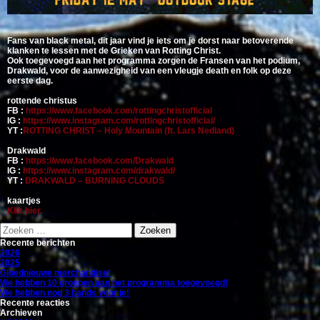
Fans van black metal, dit jaar vind je iets om je dorst naar betoverende
klanken te lessen met de Grieken van Rotting Christ.
Ook toegevoegd aan het programma zorgen de Fransen van het podium,
Drakwald, voor de aanwezigheid van een vleugje death en folk op deze
eerste dag.
rottende christus
FB :
https://www.facebook.com/rottingchristofficial
IG :
https://www.instagram.com/rottingchristofficial/
YT :
ROTTING CHRIST – Holy Mountain (ft. Lars Nedland)
Drakwald
FB :
https://www.facebook.com/Drakwald
IG :
https://www.instagram.com/drakwald/
YT :
DRAKWALD – BURNING CLOUDS
kaartjes
Klik hier.
Zoeken
naar:
Recente berichten
2026
2025
Gloednieuwe merchandise!
We hebben 10 groepen aan het programma toegevoegd!
We hebben nog 3 bands voor je!
Recente reacties
Archieven