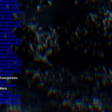
januari 2020
december 2019
oktober 2019
september 2019
mei 2019
april 2019
december 2018
november 2018
mei 2018
april 2018
maart 2018
december 2017
november 2017
juni 2017
mei 2017
maart 2017
februari 2017
december 2016
november 2016
oktober 2016
augustus 2016
juli 2016
Categorieën
News
Non classé
Meta
Inloggen
Berichten feed
Reacties feed
WordPress.org