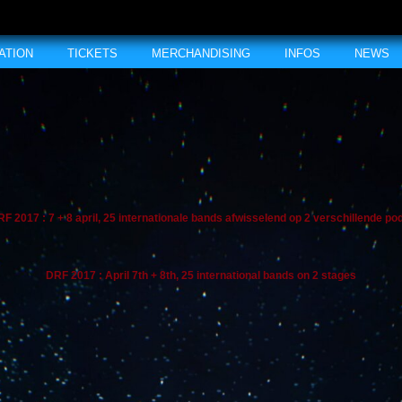
ATION
TICKETS
MERCHANDISING
INFOS
NEWS
F 2017 : 7 + 8 april, 25 internationale bands afwisselend op 2 verschillende po
DRF 2017 : April 7th + 8th, 25 international bands on 2 stages