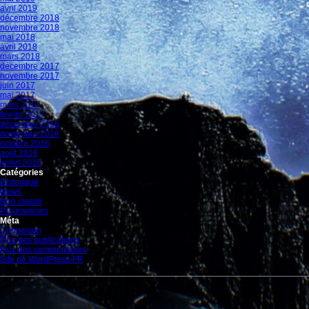
avril 2019
décembre 2018
novembre 2018
mai 2018
avril 2018
mars 2018
décembre 2017
novembre 2017
juin 2017
mai 2017
mars 2017
février 2017
décembre 2016
novembre 2016
octobre 2016
août 2016
juillet 2016
Catégories
Historique
News
Non classé
Programmes
Méta
Connexion
Flux des publications
Flux des commentaires
Site de WordPress-FR