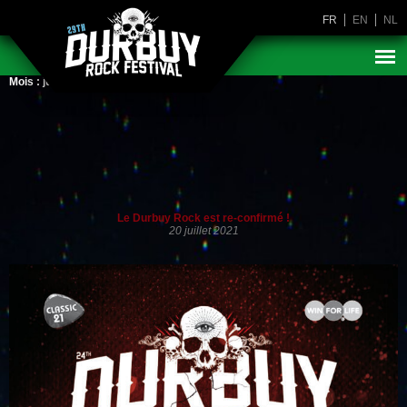
FR
EN
NL
Mois :
juillet 2021
Le Durbuy Rock est re-confirmé !
20 juillet 2021