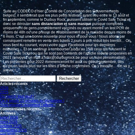
Suite au CODECO d’hier (Comité de Concertation des Gouvernements
belges), il semblerait que les plus petits festivals ayant lieu entre le 13 août et
fin septembre, comme le Durbuy Rock, puissent utiliser le Covid Safe Ticket et
donc se dérouler
sans distanciation et sans masque
puisque composés
uniquement de gens complètement vaccinés ou ayant montré un test PCR de
moins de 48h ou une preuve de rétablissement de la maladie depuis moins de
6 mois. C’est une bonne nouvelle pour nous et pour vous ! Nous allons par
conséquent remettre en vente des tickets 2 jours à prix réduit très bientôt… On
vous tient au courant, voyez notre page Facebook pour les dernières
nouvelles… Et on continue à rembourser jusqu’au 15/8 ceux qui refusent le
Covid Safe Ticket ou qui ne sont pas contents de l’affiche réduite proposées en
2021 (envoyez un mail à info(@)durbuyrock.be pour un suivi personnalisé).
Les préventes pour 2022 commenceront fin août ou début septembre, dès
qu’on en saura plus sur les têtes d’affiche confirmées. On y travaille… On va y
arriver !
Rechercher :
Articles récents
2026
2025
Du merch’ tout neuf !
On a ajouté 10 groupes au progamme !
Trois groupes rejoignent l’affiche !
Commentaires récents
Archives
juillet 2026
mars 2026
octobre 2025
septembre 2025
mai 2025