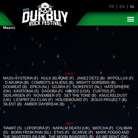
FR
EN
NL
Maand:
februari 2017
2006
MASS HYSTERIA (F)
/
HULK (B) AQME (F)
/
JANEZ DETZ (B)
/
MYPOLLUX (F)
/
D.MAJIRIA (B)
/
COWBOYS & ALIENS (B)
/
MIGHTY GORDINIS (B)
/
DOGMEAT (B)
/
EPICA (NL)
/
GOJIRA (F)
/
GOREFEST (NL)
/
HATESPHERE
(DK)
/
KATATONIA (S)
/
DAGOBA (F)
/
HOODS (USA)
/
CURTISS (F)
/
SIDILARSEN (F)
/
NOVEMBER (IT)
/
SET THE TONE (B)
/
KNUCKELDUST
(UK)
/
L’ESPRIT DU CLAN (F)
/
HOUSEBOUND (F)
/
JESUS PROJECT (B)
/
SILENT (B)
/
AMBER DAYBREAK (B)
2005
TIAMAT (S)
/
LOFOFORA (F)
/
NAPALM DEATH (UK)
/
WATCHA (F)
/
CALIBAN
(D)
/
BORN FROM PAIN (NL)
/
ETHS (F)
/
SCARVE (F)
/
MARK FOGGO AND
THE SKASTERS (NL/UK)
/
THE MOON INVADERS (B)
/
AS WE FIGHT (DK)
/