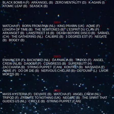
BLACK BOMB A (F)
/
ARKANGEL (B)
/
ZERO MENTALITY (D)
/
K-AGAIN (I)
/
ATOMIC LEAF (B)
/
SEASICK (B)
2004
WATCHA (F)
/
BORN FROM PAIN (NL)
/
KING PRAWN (UK)
/
AQME (F)
/
LENGTH OF TIME (B)
/
THE SEMITONES (B)
/
L’ESPRIT DU CLAN (F)
/
ARKANGET (B)
/
LAWSTREET 16 (B)
/
DEATH BEFORE DISCO (B)
/
SAMAEL
(CH)
/
THE GATHERING (NL)
/
CALIBRE (B)
/
3 DEGRES EST (F)
/
NEGATE
(B)
/
BOGEY (B)
2003
ENHANCER (F)
/
BACKFIRE! (NL)
/
DA FAMILIA (B)
/
TRIPOD (F)
/
ANGEL
CREW (NL/B)
/
DAGOBA (F)
/
CONGRESS (B)
/
SUPERBUTT (H)
/
ZACCHARIA (B)
/
STRING PUPPET (CAN)
/
KONTRE² (B)
/
MASNADA (F)
/
AQME (F)
/
DO OR DIE (B)
/
NERVOUS CHILLINI (B)
/
DEFDUMP (L)
/
LIVOR
MORTIS (B)
2002
MASS HYSTERIA (F)
/
DEVIATE (B)
/
WATCHA (F)
/
ANGEL CREW (NL)
/
TRIPOD (F)
/
TRIBUTE TO NOTHING (UK)
/
NEGATE (B)
/
THE SPIRIT THAT
GUIDES US (NL)
/
CIRCLE (B)
/
STRING PUPPET (CAN)