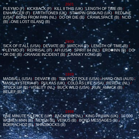
2001
PLEYMO (F)
/
KICKBACK (F)
/
KILL II THIS (UK)
/
LENGTH OF TIME (B)
/
ENHANCER (F)
/
EARTHTONE9 (UK)
/
STAMPIN GROUND (UK)
/
REDLINE
(USA)
/
BORN FROM PAIN (NL)
/
DO OR DIE (B)
/
CRAWLSPACE (B)
/
NCID
(B)
/
ONE LOST ISLAND (B)
2000
SICK OF IT ALL (USA)
/
DEVIATE (B)
/
WATCHA (F)
/
LENGTH OF TIME (B)
/
PLEYMO (F)
/
REPRISAL (IT)
/
AFI (USA)
/
SPIRIT 84 (NL)
/
ERO✱INN (B)
/
DO
OR DIE (B)
/
ORANGE INCIDENT (B)
/
CRANKY KONG (B)
1999
MADBALL (USA)
/
DEVIATE (B)
/
TEN FOOT POLE (USA)
/
HARD-ONS (AUS)
/
MASS HYSTERIA (F)
/
PULKAS (UK)
/
COLD AS LIFE (USA)
/
REVEAL (NL)
/
STUCK UP (B)
/
VITALITY (NL)
/
BUCK WILD (USA)
/
RUN_AMUCK (B)
/
BELIEF (B)
1998
ONE MINUTE SILENCE (UK)
/
BACKFIRE! (NL)
/
KING PRAWN (UK)
/
10.000
WOMEN MAN (B)
/
NEVEN (B)
/
VENUS (B)
/
BONG MESSAGES (B)
/
BORRACHOZ (B)
/
SHADDOCKS (B)